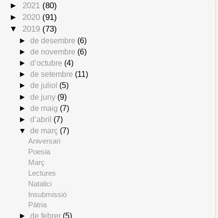
►
2021
(80)
►
2020
(91)
▼
2019
(73)
►
de desembre
(6)
►
de novembre
(6)
►
d’octubre
(4)
►
de setembre
(11)
►
de juliol
(5)
►
de juny
(9)
►
de maig
(7)
►
d’abril
(7)
▼
de març
(7)
Aniversari
Poesia
Març
Lectures
Natalici
Insubmissió
Pàtria
►
de febrer
(5)