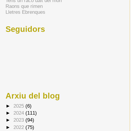
Tens un racó dalt del món
Raons que rimen
Lletres Ebrenques
Seguidors
Arxiu del blog
►
2025
(6)
►
2024
(111)
►
2023
(94)
►
2022
(75)